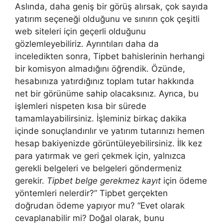
Aslında, daha geniş bir görüş alırsak, çok sayıda
yatırım seçeneği olduğunu ve sınırın çok çeşitli
web siteleri için geçerli olduğunu
gözlemleyebiliriz. Ayrıntıları daha da
inceledikten sonra, Tipbet bahislerinin herhangi
bir komisyon almadığını öğrendik. Özünde,
hesabınıza yatırdığınız toplam tutar hakkında
net bir görünüme sahip olacaksınız. Ayrıca, bu
işlemleri nispeten kısa bir sürede
tamamlayabilirsiniz. İşleminiz birkaç dakika
içinde sonuçlandırılır ve yatırım tutarınızı hemen
hesap bakiyenizde görüntüleyebilirsiniz. İlk kez
para yatırmak ve geri çekmek için, yalnızca
gerekli belgeleri ve belgeleri göndermeniz
gerekir.
Tipbet belge gerekmez kayıt
için ödeme
yöntemleri nelerdir?” Tipbet gerçekten
doğrudan ödeme yapıyor mu? “Evet olarak
cevaplanabilir mi? Doğal olarak, bunu