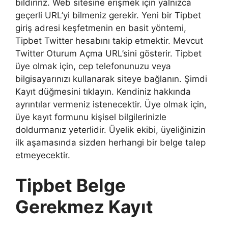
bildiririz. Web sitesine erişmek için yalnızca
geçerli URL’yi bilmeniz gerekir. Yeni bir Tipbet
giriş adresi keşfetmenin en basit yöntemi,
Tipbet Twitter hesabını takip etmektir. Mevcut
Twitter Oturum Açma URL’sini gösterir. Tipbet
üye olmak için, cep telefonunuzu veya
bilgisayarınızı kullanarak siteye bağlanın. Şimdi
Kayıt düğmesini tıklayın. Kendiniz hakkında
ayrıntılar vermeniz istenecektir. Üye olmak için,
üye kayıt formunu kişisel bilgilerinizle
doldurmanız yeterlidir. Üyelik ekibi, üyeliğinizin
ilk aşamasında sizden herhangi bir belge talep
etmeyecektir.
Tipbet Belge
Gerekmez Kayıt