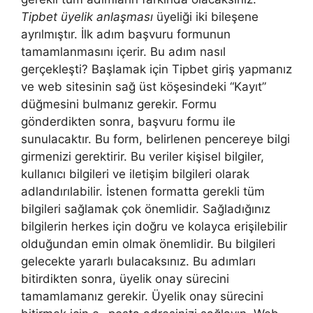
Tipbet üyelik anlaşması
üyeliği iki bileşene
ayrılmıştır. İlk adım başvuru formunun
tamamlanmasını içerir. Bu adım nasıl
gerçekleşti? Başlamak için Tipbet giriş yapmanız
ve web sitesinin sağ üst köşesindeki “Kayıt”
düğmesini bulmanız gerekir. Formu
gönderdikten sonra, başvuru formu ile
sunulacaktır. Bu form, belirlenen pencereye bilgi
girmenizi gerektirir. Bu veriler kişisel bilgiler,
kullanıcı bilgileri ve iletişim bilgileri olarak
adlandırılabilir. İstenen formatta gerekli tüm
bilgileri sağlamak çok önemlidir. Sağladığınız
bilgilerin herkes için doğru ve kolayca erişilebilir
olduğundan emin olmak önemlidir. Bu bilgileri
gelecekte yararlı bulacaksınız. Bu adımları
bitirdikten sonra, üyelik onay sürecini
tamamlamanız gerekir. Üyelik onay sürecini