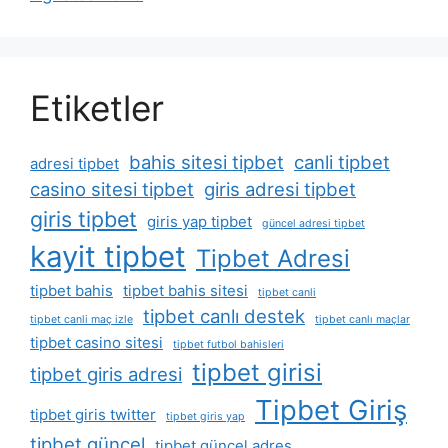
Etiketler
bahis sitesi tipbet
canli tipbet
adresi tipbet
casino sitesi tipbet
giris adresi tipbet
giris tipbet
giris yap tipbet
güncel adresi tipbet
kayit tipbet
Tipbet Adresi
tipbet bahis
tipbet bahis sitesi
tipbet canli
tipbet canlı destek
tipbet canli maç izle
tipbet canlı maçlar
tipbet casino sitesi
tipbet futbol bahisleri
tipbet girisi
tipbet giris adresi
Tipbet Giriş
tipbet giris twitter
tipbet giris yap
tipbet güncel
tipbet güncel adres