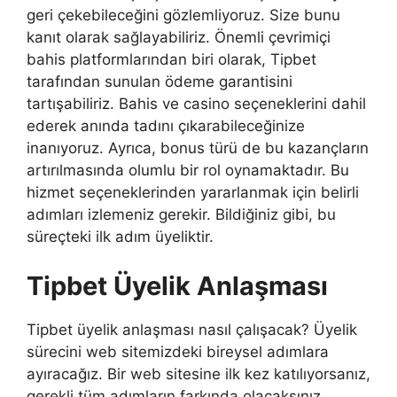
geri çekebileceğini gözlemliyoruz. Size bunu
kanıt olarak sağlayabiliriz. Önemli çevrimiçi
bahis platformlarından biri olarak, Tipbet
tarafından sunulan ödeme garantisini
tartışabiliriz. Bahis ve casino seçeneklerini dahil
ederek anında tadını çıkarabileceğinize
inanıyoruz. Ayrıca, bonus türü de bu kazançların
artırılmasında olumlu bir rol oynamaktadır. Bu
hizmet seçeneklerinden yararlanmak için belirli
adımları izlemeniz gerekir. Bildiğiniz gibi, bu
süreçteki ilk adım üyeliktir.
Tipbet Üyelik Anlaşması
Tipbet üyelik anlaşması nasıl çalışacak? Üyelik
sürecini web sitemizdeki bireysel adımlara
ayıracağız. Bir web sitesine ilk kez katılıyorsanız,
gerekli tüm adımların farkında olacaksınız.