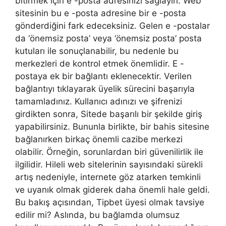
bitirmek için e -posta adresinizi sağlayın. Web
sitesinin bu e -posta adresine bir e -posta
gönderdiğini fark edeceksiniz. Gelen e -postalar
da ‘önemsiz posta’ veya ‘önemsiz posta’ posta
kutuları ile sonuçlanabilir, bu nedenle bu
merkezleri de kontrol etmek önemlidir. E -
postaya ek bir bağlantı eklenecektir. Verilen
bağlantıyı tıklayarak üyelik sürecini başarıyla
tamamladınız. Kullanıcı adınızı ve şifrenizi
girdikten sonra, Sitede başarılı bir şekilde giriş
yapabilirsiniz. Bununla birlikte, bir bahis sitesine
bağlanırken birkaç önemli cazibe merkezi
olabilir. Örneğin, sorunlardan biri güvenilirlik ile
ilgilidir. Hileli web sitelerinin sayısındaki sürekli
artış nedeniyle, internete göz atarken temkinli
ve uyanık olmak giderek daha önemli hale geldi.
Bu bakış açısından, Tipbet üyesi olmak tavsiye
edilir mi? Aslında, bu bağlamda olumsuz