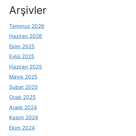
Arşivler
Temmuz 2026
Haziran 2026
Ekim 2025
Eylül 2025
Haziran 2025
Mayıs 2025
Şubat 2025
Ocak 2025
Aralık 2024
Kasım 2024
Ekim 2024