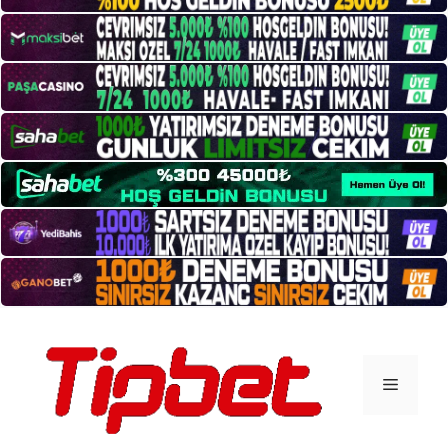
İçeriğe
atla
Menü