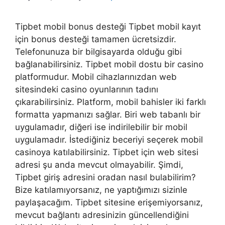
Tipbet mobil bonus desteği Tipbet mobil kayıt
için bonus desteği tamamen ücretsizdir.
Telefonunuza bir bilgisayarda olduğu gibi
bağlanabilirsiniz. Tipbet mobil dostu bir casino
platformudur. Mobil cihazlarınızdan web
sitesindeki casino oyunlarının tadını
çıkarabilirsiniz. Platform, mobil bahisler iki farklı
formatta yapmanızı sağlar. Biri web tabanlı bir
uygulamadır, diğeri ise indirilebilir bir mobil
uygulamadır. İstediğiniz beceriyi seçerek mobil
casinoya katılabilirsiniz. Tipbet için web sitesi
adresi şu anda mevcut olmayabilir. Şimdi,
Tipbet giriş adresini oradan nasıl bulabilirim?
Bize katılamıyorsanız, ne yaptığımızı sizinle
paylaşacağım. Tipbet sitesine erişemiyorsanız,
mevcut bağlantı adresinizin güncellendiğini