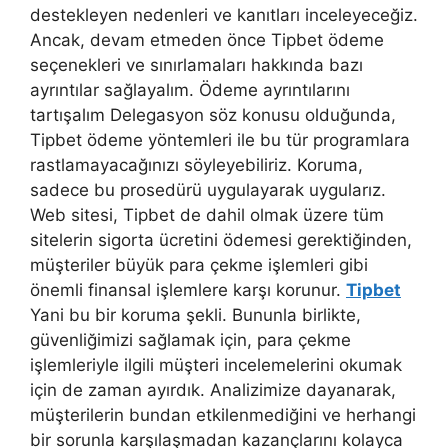
destekleyen nedenleri ve kanıtları inceleyeceğiz.
Ancak, devam etmeden önce Tipbet ödeme
seçenekleri ve sınırlamaları hakkında bazı
ayrıntılar sağlayalım. Ödeme ayrıntılarını
tartışalım Delegasyon söz konusu olduğunda,
Tipbet ödeme yöntemleri ile bu tür programlara
rastlamayacağınızı söyleyebiliriz. Koruma,
sadece bu prosedürü uygulayarak uygularız.
Web sitesi, Tipbet de dahil olmak üzere tüm
sitelerin sigorta ücretini ödemesi gerektiğinden,
müşteriler büyük para çekme işlemleri gibi
önemli finansal işlemlere karşı korunur.
Tipbet
Yani bu bir koruma şekli. Bununla birlikte,
güvenliğimizi sağlamak için, para çekme
işlemleriyle ilgili müşteri incelemelerini okumak
için de zaman ayırdık. Analizimize dayanarak,
müşterilerin bundan etkilenmediğini ve herhangi
bir sorunla karşılaşmadan kazançlarını kolayca