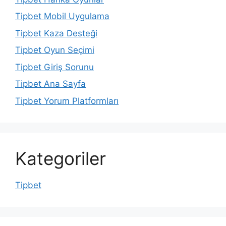
Tipbet Mobil Uygulama
Tipbet Kaza Desteği
Tipbet Oyun Seçimi
Tipbet Giriş Sorunu
Tipbet Ana Sayfa
Tipbet Yorum Platformları
Kategoriler
Tipbet