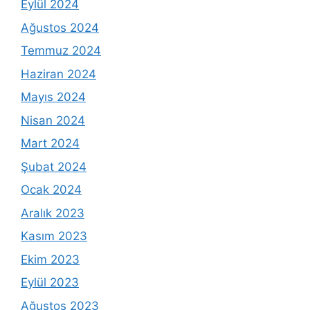
Eylül 2024
Ağustos 2024
Temmuz 2024
Haziran 2024
Mayıs 2024
Nisan 2024
Mart 2024
Şubat 2024
Ocak 2024
Aralık 2023
Kasım 2023
Ekim 2023
Eylül 2023
Ağustos 2023