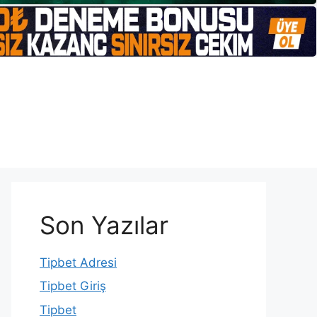
Son Yazılar
Tipbet Adresi
Tipbet Giriş
Tipbet