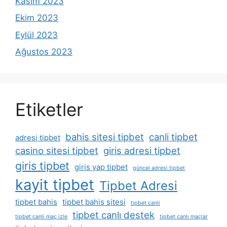
Kasım 2023
Ekim 2023
Eylül 2023
Ağustos 2023
Etiketler
bahis sitesi tipbet
canli tipbet
adresi tipbet
casino sitesi tipbet
giris adresi tipbet
giris tipbet
giris yap tipbet
güncel adresi tipbet
kayit tipbet
Tipbet Adresi
tipbet bahis
tipbet bahis sitesi
tipbet canli
tipbet canlı destek
tipbet canli maç izle
tipbet canlı maçlar