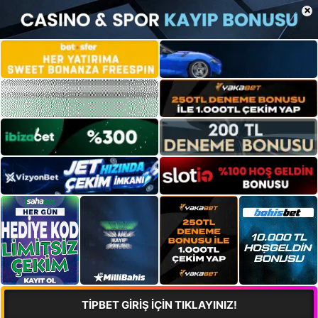
×
TİPBET GİRİŞ İÇİN TIKLAYINIZ!