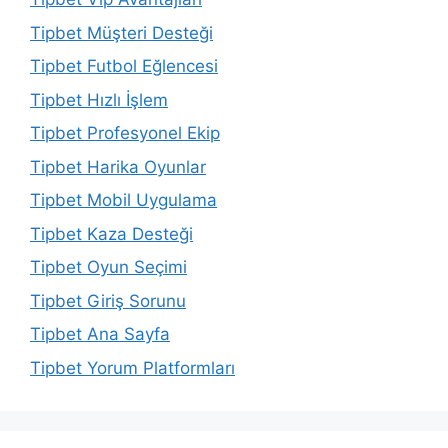
Tipbet Müşteri Desteği
Tipbet Futbol Eğlencesi
Tipbet Hızlı İşlem
Tipbet Profesyonel Ekip
Tipbet Harika Oyunlar
Tipbet Mobil Uygulama
Tipbet Kaza Desteği
Tipbet Oyun Seçimi
Tipbet Giriş Sorunu
Tipbet Ana Sayfa
Tipbet Yorum Platformları