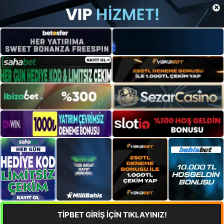
×
TİPBET GİRİŞ İÇİN TIKLAYINIZ!