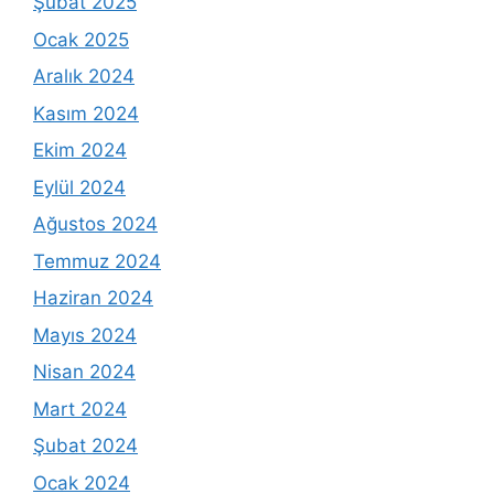
Şubat 2025
Ocak 2025
Aralık 2024
Kasım 2024
Ekim 2024
Eylül 2024
Ağustos 2024
Temmuz 2024
Haziran 2024
Mayıs 2024
Nisan 2024
Mart 2024
Şubat 2024
Ocak 2024