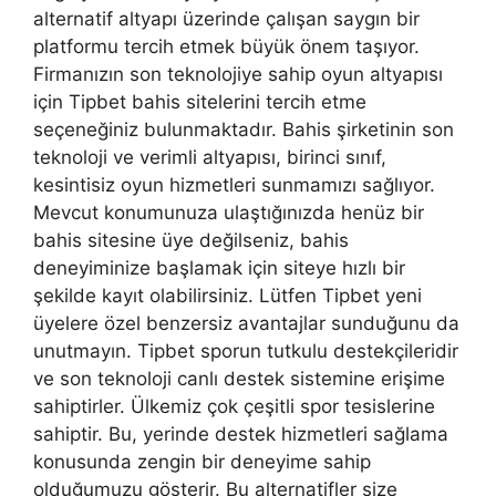
alternatif altyapı üzerinde çalışan saygın bir
platformu tercih etmek büyük önem taşıyor.
Firmanızın son teknolojiye sahip oyun altyapısı
için Tipbet bahis sitelerini tercih etme
seçeneğiniz bulunmaktadır. Bahis şirketinin son
teknoloji ve verimli altyapısı, birinci sınıf,
kesintisiz oyun hizmetleri sunmamızı sağlıyor.
Mevcut konumunuza ulaştığınızda henüz bir
bahis sitesine üye değilseniz, bahis
deneyiminize başlamak için siteye hızlı bir
şekilde kayıt olabilirsiniz. Lütfen Tipbet yeni
üyelere özel benzersiz avantajlar sunduğunu da
unutmayın. Tipbet sporun tutkulu destekçileridir
ve son teknoloji canlı destek sistemine erişime
sahiptirler. Ülkemiz çok çeşitli spor tesislerine
sahiptir. Bu, yerinde destek hizmetleri sağlama
konusunda zengin bir deneyime sahip
olduğumuzu gösterir. Bu alternatifler size