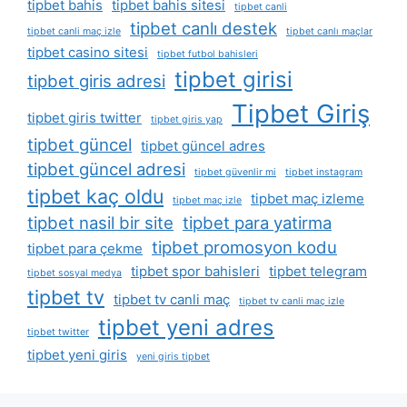
tipbet bahis
tipbet bahis sitesi
tipbet canli
tipbet canlı destek
tipbet canli maç izle
tipbet canlı maçlar
tipbet casino sitesi
tipbet futbol bahisleri
tipbet girisi
tipbet giris adresi
Tipbet Giriş
tipbet giris twitter
tipbet giris yap
tipbet güncel
tipbet güncel adres
tipbet güncel adresi
tipbet güvenlir mi
tipbet instagram
tipbet kaç oldu
tipbet maç izleme
tipbet maç izle
tipbet nasil bir site
tipbet para yatirma
tipbet promosyon kodu
tipbet para çekme
tipbet spor bahisleri
tipbet telegram
tipbet sosyal medya
tipbet tv
tipbet tv canli maç
tipbet tv canli maç izle
tipbet yeni adres
tipbet twitter
tipbet yeni giris
yeni giris tipbet