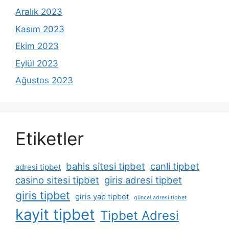
Aralık 2023
Kasım 2023
Ekim 2023
Eylül 2023
Ağustos 2023
Etiketler
bahis sitesi tipbet
canli tipbet
adresi tipbet
casino sitesi tipbet
giris adresi tipbet
giris tipbet
giris yap tipbet
güncel adresi tipbet
kayit tipbet
Tipbet Adresi