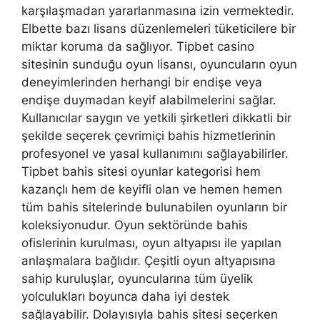
karşılaşmadan yararlanmasına izin vermektedir.
Elbette bazı lisans düzenlemeleri tüketicilere bir
miktar koruma da sağlıyor. Tipbet casino
sitesinin sunduğu oyun lisansı, oyuncuların oyun
deneyimlerinden herhangi bir endişe veya
endişe duymadan keyif alabilmelerini sağlar.
Kullanıcılar saygın ve yetkili şirketleri dikkatli bir
şekilde seçerek çevrimiçi bahis hizmetlerinin
profesyonel ve yasal kullanımını sağlayabilirler.
Tipbet bahis sitesi oyunlar kategorisi hem
kazançlı hem de keyifli olan ve hemen hemen
tüm bahis sitelerinde bulunabilen oyunların bir
koleksiyonudur. Oyun sektöründe bahis
ofislerinin kurulması, oyun altyapısı ile yapılan
anlaşmalara bağlıdır. Çeşitli oyun altyapısına
sahip kuruluşlar, oyuncularına tüm üyelik
yolculukları boyunca daha iyi destek
sağlayabilir. Dolayısıyla bahis sitesi seçerken