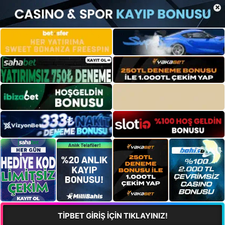
×
TİPBET GİRİŞ İÇİN TIKLAYINIZ!