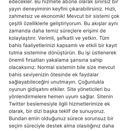
edecekler. Bu hizmete abone olarak sınırsız bir
yayın deneyiminin keyfini çıkarabilirsiniz. Hızlı,
zahmetsiz ve ekonomik! Mevcut bir sistemi çok
çeşitli özelliklerle geliştiriyorum. Bu akışlar aynı
zamanda daha temiz süreçlere erişimi de
kolaylaştırır. Verimli, şefkatli ve yetkin. Tüm
bahis faaliyetlerinizi kapsamlı ve etkili bir kayıt
tutma sistemine dönüştürün. Bu işi üstlenerek
önemli fırsatları yakalama şansına sahip
olacaksınız. Normal sistemin bile size mevcut
bahis seviyenizin ötesinde ek faydalar
sağlayabileceğini unutmayın. Çoğunlukla
oyunun gidişatını etkiler. Site yöneticileri bu
yönlendirmelere hemen uyum sağlar. Sitenin
Twitter beslemesiyle ilgili hizmetlerimize ek
olarak, bir dizi başka teklif de sunuyoruz.
Bundan emin olduğunuz sürece sorunsuz bir
seçim süreciyle destek alma olasılığınız daha