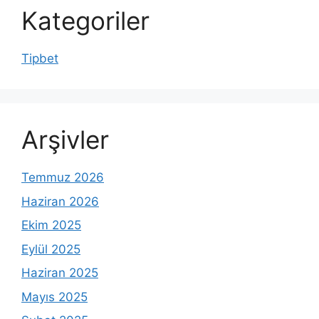
Kategoriler
Tipbet
Arşivler
Temmuz 2026
Haziran 2026
Ekim 2025
Eylül 2025
Haziran 2025
Mayıs 2025