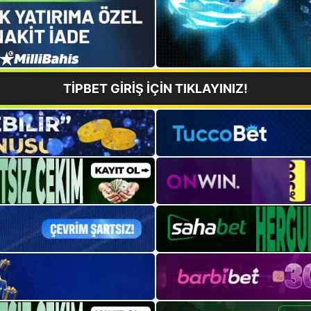
TİPBET GİRİŞ İÇİN TIKLAYINIZ!