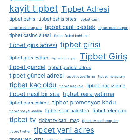
kayit tipbet
Tipbet Adresi
tipbet bahis
tipbet bahis sitesi
tipbet canli
tipbet canlı destek
tipbet canli maç izle
tipbet canlı maçlar
tipbet casino sitesi
tipbet futbol bahisleri
tipbet girisi
tipbet giris adresi
Tipbet Giriş
tipbet giris twitter
tipbet giris yap
tipbet güncel
tipbet güncel adres
tipbet güncel adresi
tipbet güvenlir mi
tipbet instagram
tipbet kaç oldu
tipbet maç izleme
tipbet maç izle
tipbet nasil bir site
tipbet para yatirma
tipbet promosyon kodu
tipbet para çekme
tipbet spor bahisleri
tipbet telegram
tipbet sosyal medya
tipbet tv
tipbet tv canli maç
tipbet tv canli maç izle
tipbet yeni adres
tipbet twitter
tipbet yeni giris
yeni giris tipbet