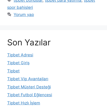
tipbet bonuslar
,
tipbet para yatirma
,
tipbet
spor bahisleri
Yorum yap
Son Yazılar
Tipbet Adresi
Tipbet Giriş
Tipbet
Tipbet Vip Avantajları
Tipbet Müşteri Desteği
Tipbet Futbol Eğlencesi
Tipbet Hızlı İşlem