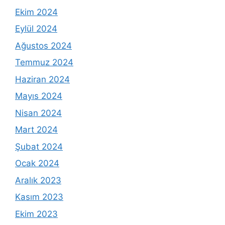
Ekim 2024
Eylül 2024
Ağustos 2024
Temmuz 2024
Haziran 2024
Mayıs 2024
Nisan 2024
Mart 2024
Şubat 2024
Ocak 2024
Aralık 2023
Kasım 2023
Ekim 2023