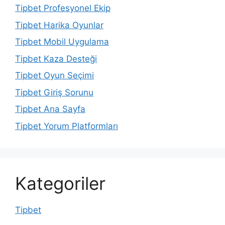
Tipbet Profesyonel Ekip
Tipbet Harika Oyunlar
Tipbet Mobil Uygulama
Tipbet Kaza Desteği
Tipbet Oyun Seçimi
Tipbet Giriş Sorunu
Tipbet Ana Sayfa
Tipbet Yorum Platformları
Kategoriler
Tipbet