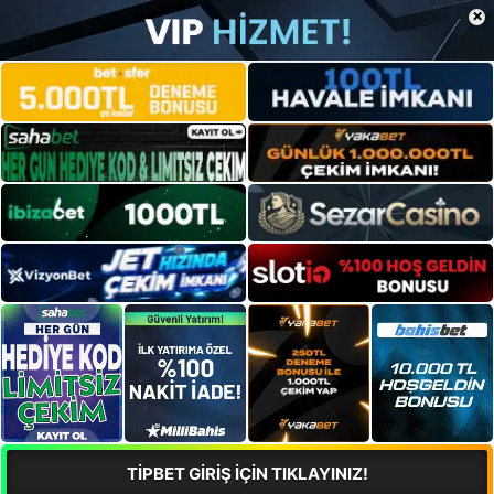
×
TİPBET GİRİŞ İÇİN TIKLAYINIZ!