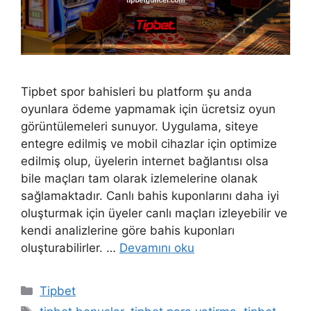
Tipbet spor bahisleri bu platform şu anda
oyunlara ödeme yapmamak için ücretsiz oyun
görüntülemeleri sunuyor. Uygulama, siteye
entegre edilmiş ve mobil cihazlar için optimize
edilmiş olup, üyelerin internet bağlantısı olsa
bile maçları tam olarak izlemelerine olanak
sağlamaktadır. Canlı bahis kuponlarını daha iyi
oluşturmak için üyeler canlı maçları izleyebilir ve
kendi analizlerine göre bahis kuponları
oluşturabilirler. …
Devamını oku
Kategoriler
Tipbet
Etiketler