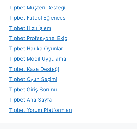
Tipbet Müşteri Desteği
Tipbet Futbol Eğlencesi
Tipbet Hızlı İşlem
Tipbet Profesyonel Ekip
Tipbet Harika Oyunlar
Tipbet Mobil Uygulama
Tipbet Kaza Desteği
Tipbet Oyun Seçimi
Tipbet Giriş Sorunu
Tipbet Ana Sayfa
Tipbet Yorum Platformları