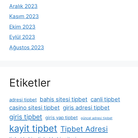
Aralık 2023
Kasım 2023
Ekim 2023
Eylül 2023
Ağustos 2023
Etiketler
bahis sitesi tipbet
canli tipbet
adresi tipbet
casino sitesi tipbet
giris adresi tipbet
giris tipbet
giris yap tipbet
güncel adresi tipbet
kayit tipbet
Tipbet Adresi