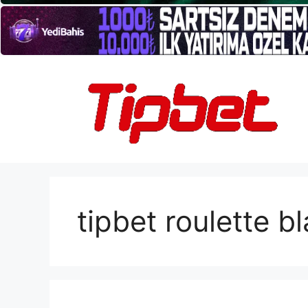
İçeriğe
atla
tipbet roulette b