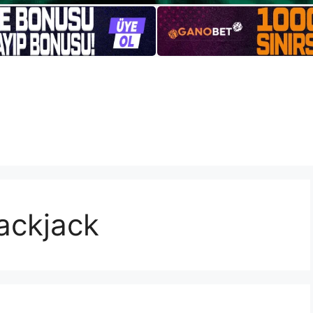
lackjack